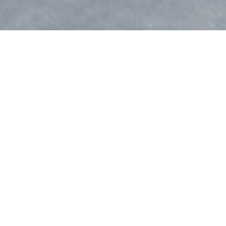
立志成为卓尔不群、彼此成就的物流人，为全球客户提供高品质的门到门物流服务
货物追踪
拥有竞争力的供应链优势，助力中国品牌走向世界。
关于我们 >
全球网点
全球到门查价
98%
准点率
99%
客户满意度
数字化
100%
通关率